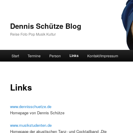
Zum
primären
Inhalt
springen
Dennis Schütze Blog
Reise Foto Pop Musik Kultur
Hauptmenü
Links
Start
Termine
Person
Kontakt/Impressum
Links
www.dennisschuetze.de
Homepage von Dennis Schütze
www.musikstudenten.de
Homepage der akustischen Tanz- und Cocktailband „Die