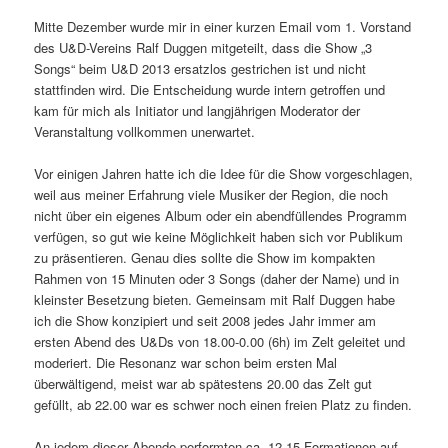
Mitte Dezember wurde mir in einer kurzen Email vom 1. Vorstand
des U&D-Vereins Ralf Duggen mitgeteilt, dass die Show „3
Songs“ beim U&D 2013 ersatzlos gestrichen ist und nicht
stattfinden wird. Die Entscheidung wurde intern getroffen und
kam für mich als Initiator und langjährigen Moderator der
Veranstaltung vollkommen unerwartet.
Vor einigen Jahren hatte ich die Idee für die Show vorgeschlagen,
weil aus meiner Erfahrung viele Musiker der Region, die noch
nicht über ein eigenes Album oder ein abendfüllendes Programm
verfügen, so gut wie keine Möglichkeit haben sich vor Publikum
zu präsentieren. Genau dies sollte die Show im kompakten
Rahmen von 15 Minuten oder 3 Songs (daher der Name) und in
kleinster Besetzung bieten. Gemeinsam mit Ralf Duggen habe
ich die Show konzipiert und seit 2008 jedes Jahr immer am
ersten Abend des U&Ds von 18.00-0.00 (6h) im Zelt geleitet und
moderiert. Die Resonanz war schon beim ersten Mal
überwältigend, meist war ab spätestens 20.00 das Zelt gut
gefüllt, ab 22.00 war es schwer noch einen freien Platz zu finden.
An jedem dieser Abende performten ca. 12-15 Formationen auf