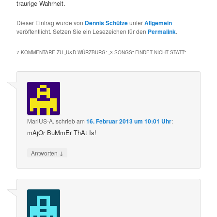
traurige Wahrheit.
Dieser Eintrag wurde von
Dennis Schütze
unter
Allgemein
veröffentlicht. Setzen Sie ein Lesezeichen für den
Permalink
.
7 KOMMENTARE ZU „
U&D WÜRZBURG: „3 SONGS“ FINDET NICHT STATT
“
MariUS-A.
schrieb
am
16. Februar 2013 um 10:01 Uhr
:
mAjOr BuMmEr ThAt Is!
↓
Antworten