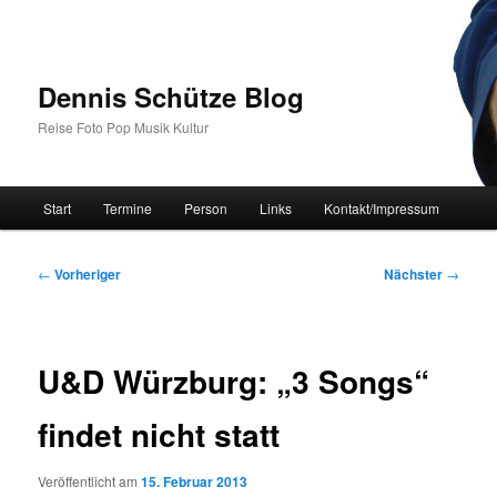
Zum
primären
Inhalt
springen
Dennis Schütze Blog
Reise Foto Pop Musik Kultur
Hauptmenü
Start
Termine
Person
Links
Kontakt/Impressum
Beitragsnavigation
←
Vorheriger
Nächster
→
U&D Würzburg: „3 Songs“
findet nicht statt
Veröffentlicht am
15. Februar 2013