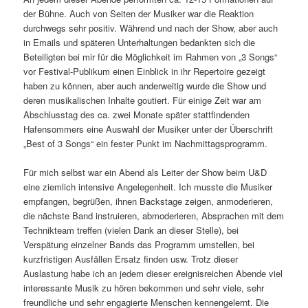
der Bühne. Auch von Seiten der Musiker war die Reaktion
durchwegs sehr positiv. Während und nach der Show, aber auch
in Emails und späteren Unterhaltungen bedankten sich die
Beteiligten bei mir für die Möglichkeit im Rahmen von „3 Songs“
vor Festival-Publikum einen Einblick in ihr Repertoire gezeigt
haben zu können, aber auch anderweitig wurde die Show und
deren musikalischen Inhalte goutiert. Für einige Zeit war am
Abschlusstag des ca. zwei Monate später stattfindenden
Hafensommers eine Auswahl der Musiker unter der Überschrift
„Best of 3 Songs“ ein fester Punkt im Nachmittagsprogramm.
Für mich selbst war ein Abend als Leiter der Show beim U&D
eine ziemlich intensive Angelegenheit. Ich musste die Musiker
empfangen, begrüßen, ihnen Backstage zeigen, anmoderieren,
die nächste Band instruieren, abmoderieren, Absprachen mit dem
Technikteam treffen (vielen Dank an dieser Stelle), bei
Verspätung einzelner Bands das Programm umstellen, bei
kurzfristigen Ausfällen Ersatz finden usw. Trotz dieser
Auslastung habe ich an jedem dieser ereignisreichen Abende viel
interessante Musik zu hören bekommen und sehr viele, sehr
freundliche und sehr engagierte Menschen kennengelernt. Die