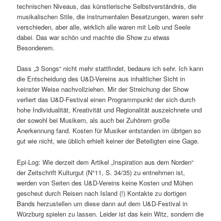
technischen Niveaus, das künstlerische Selbstverständnis, die
musikalischen Stile, die instrumentalen Besetzungen, waren sehr
verschieden, aber alle, wirklich alle waren mit Leib und Seele
dabei. Das war schön und machte die Show zu etwas
Besonderem.
Dass „3 Songs“ nicht mehr stattfindet, bedaure ich sehr. Ich kann
die Entscheidung des U&D-Vereins aus inhaltlicher Sicht in
keinster Weise nachvollziehen. Mir der Streichung der Show
verliert das U&D-Festival einen Programmpunkt der sich durch
hohe Individualität, Kreativität und Regionalität auszeichnete und
der sowohl bei Musikern, als auch bei Zuhörern große
Anerkennung fand. Kosten für Musiker entstanden im übrigen so
gut wie nicht, wie üblich erhielt keiner der Beteiligten eine Gage.
Epi-Log: Wie derzeit dem Artikel „Inspiration aus dem Norden“
der Zeitschrift Kulturgut (N°11, S. 34/35) zu entnehmen ist,
werden von Seiten des U&D-Vereins keine Kosten und Mühen
gescheut durch Reisen nach Island (!) Kontakte zu dortigen
Bands herzustellen um diese dann auf dem U&D-Festival in
Würzburg spielen zu lassen. Leider ist das kein Witz, sondern die