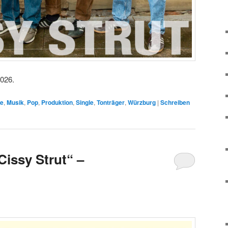
026.
re
,
Musik
,
Pop
,
Produktion
,
Single
,
Tonträger
,
Würzburg
|
Schreiben
issy Strut“ –