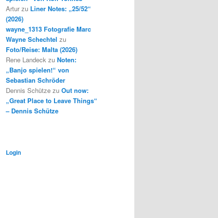
Artur
zu
Liner Notes: „25/52“
(2026)
wayne_1313 Fotografie Marc
Wayne Schechtel
zu
Foto/Reise: Malta (2026)
Rene Landeck
zu
Noten:
„Banjo spielen!“ von
Sebastian Schröder
Dennis Schütze
zu
Out now:
„Great Place to Leave Things“
– Dennis Schütze
Login