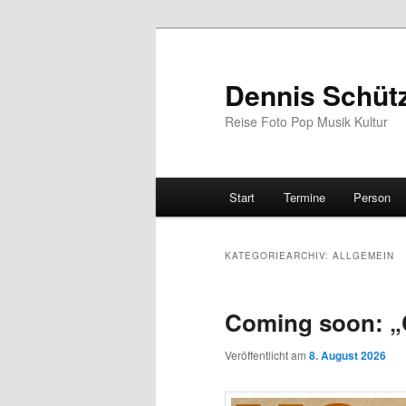
Zum
Zum
primären
sekundären
Inhalt
Inhalt
Dennis Schüt
springen
springen
Reise Foto Pop Musik Kultur
Hauptmenü
Start
Termine
Person
KATEGORIEARCHIV:
ALLGEMEIN
Coming soon: „C
Veröffentlicht am
8. August 2026