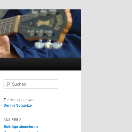
S
u
c
h
Zur Homepage von
e
Dennis Schuetze
n
RSS-FEED
Beiträge abonnieren