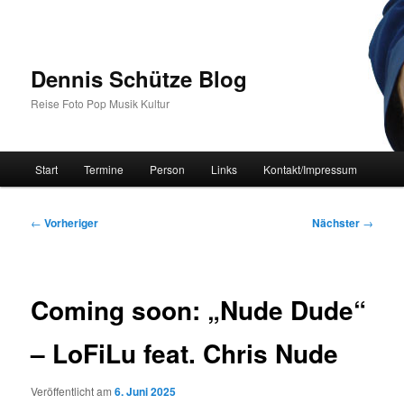
Zum
primären
Inhalt
springen
Dennis Schütze Blog
Reise Foto Pop Musik Kultur
Hauptmenü
Start
Termine
Person
Links
Kontakt/Impressum
Beitragsnavigation
←
Vorheriger
Nächster
→
Coming soon: „Nude Dude“
– LoFiLu feat. Chris Nude
Veröffentlicht am
6. Juni 2025