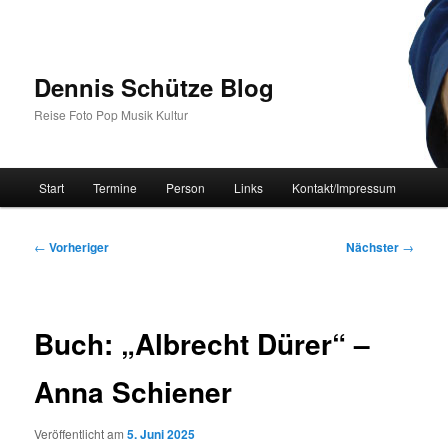
Zum
primären
Inhalt
springen
Dennis Schütze Blog
Reise Foto Pop Musik Kultur
Hauptmenü
Start
Termine
Person
Links
Kontakt/Impressum
Beitragsnavigation
←
Vorheriger
Nächster
→
Buch: „Albrecht Dürer“ –
Anna Schiener
Veröffentlicht am
5. Juni 2025