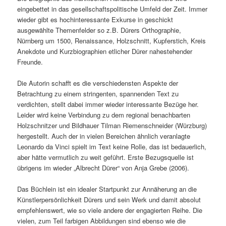
eingebettet in das gesellschaftspolitische Umfeld der Zeit. Immer
wieder gibt es hochinteressante Exkurse in geschickt
ausgewählte Themenfelder so z.B. Dürers Orthographie,
Nürnberg um 1500, Renaissance, Holzschnitt, Kupferstich, Kreis
Anekdote und Kurzbiographien etlicher Dürer nahestehender
Freunde.
Die Autorin schafft es die verschiedensten Aspekte der
Betrachtung zu einem stringenten, spannenden Text zu
verdichten, stellt dabei immer wieder interessante Bezüge her.
Leider wird keine Verbindung zu dem regional benachbarten
Holzschnitzer und Bildhauer Tilman Riemenschneider (Würzburg)
hergestellt. Auch der in vielen Bereichen ähnlich veranlagte
Leonardo da Vinci spielt im Text keine Rolle, das ist bedauerlich,
aber hätte vermutlich zu weit geführt. Erste Bezugsquelle ist
übrigens im wieder „Albrecht Dürer“ von Anja Grebe (2006).
Das Büchlein ist ein idealer Startpunkt zur Annäherung an die
Künstlerpersönlichkeit Dürers und sein Werk und damit absolut
empfehlenswert, wie so viele andere der engagierten Reihe. Die
vielen, zum Teil farbigen Abbildungen sind ebenso wie die