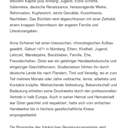
dreizehn Kapitel plus Anhang: Jugend, Erste Schritte,
Italienreise, deutsche Renaissance, herausragende Werke,
Reformation, Kupferstich, letzte Gemälde, Kunsttheorie,
Nachleben. Das Büchlein wird abgeschlossen mit einer Zeittafel,
einem knappen Stammbaum der engeren Familie und
Literaturangaben.
Anna Schiener hat einen klassischen, chronologischen Aufbau
gewählt. Geburt 1471 in Nürnberg, Eltern, Kindheit, Jugend,
Lehrzeit, Wanderjahre, Berufsleben, Familie, Ehe,
Freundschaften. Dürer war ein gelehriger Handwerksbursche und
ehrgeiziger Geschäftsmann, Studienreisen führten ihn durch
deutsche Lande bis nach Flandern, Tirol und Venedig, wo er zum
Teil mehrere Monate oder Jahre verbrachte, lernte, arbeitete und
Kontakte knüpfte. Weitreichende Verbreitung, Bekanntschaft und
Bedeutung erhielten seine Druckwerke durch den professionellen
Vertrieb in halb Europa. Auch in seiner Heimat und Heimatstadt
war Dürer geachtet und respektiert, hatte sich vom einfachen
Handwerker bis in höchste gesellschaftliche Kreise
emporgearbeitet.
Die Biographie des fränkischen Renaissancemeisters wird