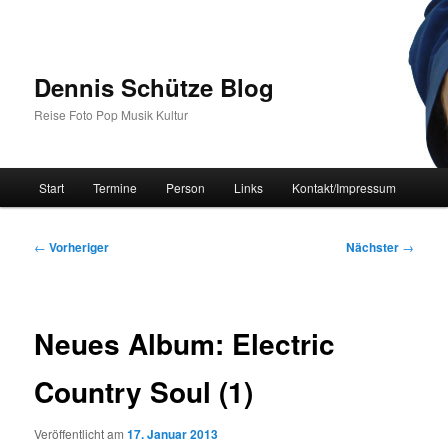
Zum
primären
Inhalt
springen
Dennis Schütze Blog
Reise Foto Pop Musik Kultur
Hauptmenü
Start
Termine
Person
Links
Kontakt/Impressum
Beitragsnavigation
←
Vorheriger
Nächster
→
Neues Album: Electric
Country Soul (1)
Veröffentlicht am
17. Januar 2013