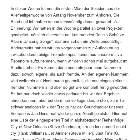
In dieser Woche kamen die ersten Mixe der Session aus der
Allerheiligenwoche von Anfang November zum Anhören. Die
Band und ich hatten schon sehnsüchtig darauf gewartet. Zur
Erinnerung: Wir hatten in der Woche parallel an zwei Projekten
gearbeitet, nämlich einerseits am kommenden Dennis Schütze
Album „Unsung Songs“, das uns schon ein Weile beschäftigt.
Andererseits hatten wir uns vorgenommen zur Auflockerung
zwischendurch einige Fremdkompositionen aus unserem Live-
Repertoire aufzunehmen, wenn wir denn schon mal aufgebaut im
Studio stehen.
Es kamen dann noch ein paar neue Nummern
dazu, sowohl eigene, als auch fremde. An den eigenen Nummern
wird weiterhin auf Hochtouren gearbeitet, die neu eingespielten
fremden Nummern sind aber so gut wie komplett fertig geworden.
Es hat nun doch wieder etwas gedauert bis wir das Ergebnis
hören konnten, aber bei dem nun vorliegenden, ersten, zum Teil
schwer analogen Mix der Tracks hat der Soundmagier unseres
Vertrauens Jan Hees mal wieder ganze Arbeit geleistet. Hier mal
eine Liste der eingespielten Titel in alphabetischer Reihenfolge:
City of New Orleans (Steve Goodman), I’m so lonesome I could
cry (Hank Williams), Jet Airliner (Steve Miller), Just Fine (G.
Love), Lucky Old Sun, Manic Depression (Hendrix), Nine to Five