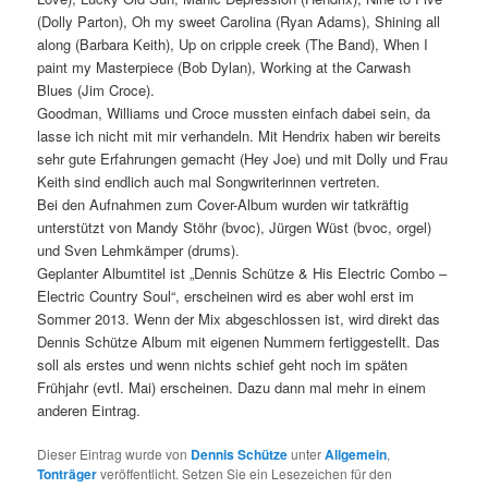
(Dolly Parton), Oh my sweet Carolina (Ryan Adams), Shining all
along (Barbara Keith), Up on cripple creek (The Band), When I
paint my Masterpiece (Bob Dylan), Working at the Carwash
Blues (Jim Croce).
Goodman, Williams und Croce mussten einfach dabei sein, da
lasse ich nicht mit mir verhandeln. Mit Hendrix haben wir bereits
sehr gute Erfahrungen gemacht (Hey Joe) und mit Dolly und Frau
Keith sind endlich auch mal Songwriterinnen vertreten.
Bei den Aufnahmen zum Cover-Album wurden wir tatkräftig
unterstützt von Mandy Stöhr (bvoc), Jürgen Wüst (bvoc, orgel)
und Sven Lehmkämper (drums).
Geplanter Albumtitel ist „Dennis Schütze & His Electric Combo –
Electric Country Soul“, erscheinen wird es aber wohl erst im
Sommer 2013. Wenn der Mix abgeschlossen ist, wird direkt das
Dennis Schütze Album mit eigenen Nummern fertiggestellt. Das
soll als erstes und wenn nichts schief geht noch im späten
Frühjahr (evtl. Mai) erscheinen. Dazu dann mal mehr in einem
anderen Eintrag.
Dieser Eintrag wurde von
Dennis Schütze
unter
Allgemein
,
Tonträger
veröffentlicht. Setzen Sie ein Lesezeichen für den