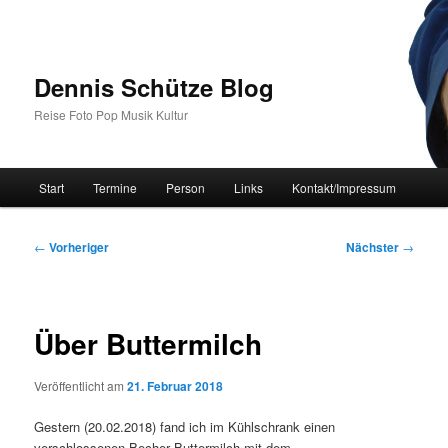
Zum
primären
Inhalt
springen
Dennis Schütze Blog
Reise Foto Pop Musik Kultur
Hauptmenü
Start
Termine
Person
Links
Kontakt/Impressum
Beitragsnavigation
←
Vorheriger
Nächster
→
Über Buttermilch
Veröffentlicht am
21. Februar 2018
Gestern (20.02.2018) fand ich im Kühlschrank einen
verschlossenen Becher Buttermilch mit dem