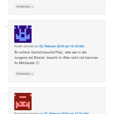
↓
Antworten
Robbi
schrieb
am
22. Februar 2018 um 16:18 Uhr
:
Äh schöns Gsichd brauchd Platz, oder wer in der
Jungend viel Bürstet, braucht im Alter nicht viel kämmen.
Ihr Milchbubis 🙂
↓
Antworten
Bernhard
schrieb
am
22. Februar 2018 um 17:31 Uhr
: