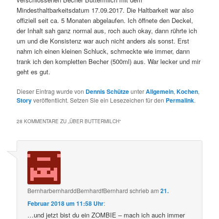
Mindesthaltbarkeitsdatum 17.09.2017. Die Haltbarkeit war also
offiziell seit ca. 5 Monaten abgelaufen. Ich öffnete den Deckel,
der Inhalt sah ganz normal aus, roch auch okay, dann rührte ich
um und die Konsistenz war auch nicht anders als sonst. Erst
nahm ich einen kleinen Schluck, schmeckte wie immer, dann
trank ich den kompletten Becher (500ml) aus. War lecker und mir
geht es gut.
Dieser Eintrag wurde von
Dennis Schütze
unter
Allgemein
,
Kochen
,
Story
veröffentlicht. Setzen Sie ein Lesezeichen für den
Permalink
.
28 KOMMENTARE ZU „
ÜBER BUTTERMILCH
“
BernharbernharddBernhardfBernhard
schrieb
am
21.
Februar 2018 um 11:58 Uhr
:
…und jetzt bist du ein ZOMBIE – mach ich auch immer