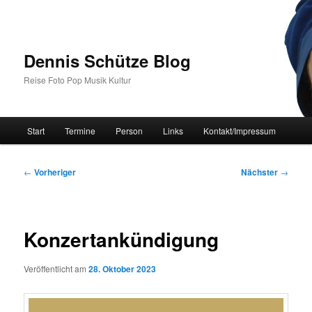
Zum
primären
Inhalt
springen
Dennis Schütze Blog
Reise Foto Pop Musik Kultur
Hauptmenü
Start
Termine
Person
Links
Kontakt/Impressum
Beitragsnavigation
←
Vorheriger
Nächster
→
Konzertankündigung
Veröffentlicht am
28. Oktober 2023