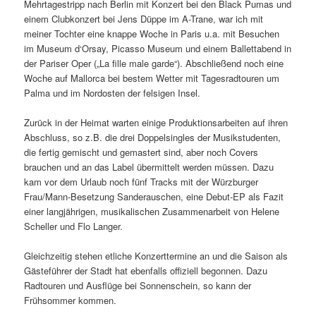
Mehrtagestripp nach Berlin mit Konzert bei den Black Pumas und
einem Clubkonzert bei Jens Düppe im A-Trane, war ich mit
meiner Tochter eine knappe Woche in Paris u.a. mit Besuchen
im Museum d‘Orsay, Picasso Museum und einem Ballettabend in
der Pariser Oper („La fille male garde“). Abschließend noch eine
Woche auf Mallorca bei bestem Wetter mit Tagesradtouren um
Palma und im Nordosten der felsigen Insel.
Zurück in der Heimat warten einige Produktionsarbeiten auf ihren
Abschluss, so z.B. die drei Doppelsingles der Musikstudenten,
die fertig gemischt und gemastert sind, aber noch Covers
brauchen und an das Label übermittelt werden müssen. Dazu
kam vor dem Urlaub noch fünf Tracks mit der Würzburger
Frau/Mann-Besetzung Sanderauschen, eine Debut-EP als Fazit
einer langjährigen, musikalischen Zusammenarbeit von Helene
Scheller und Flo Langer.
Gleichzeitig stehen etliche Konzerttermine an und die Saison als
Gästeführer der Stadt hat ebenfalls offiziell begonnen. Dazu
Radtouren und Ausflüge bei Sonnenschein, so kann der
Frühsommer kommen.