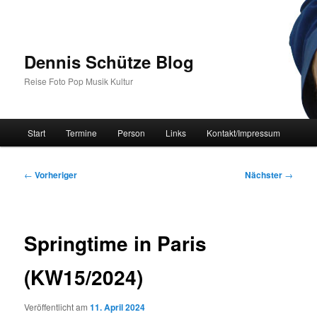
Zum
primären
Inhalt
springen
Dennis Schütze Blog
Reise Foto Pop Musik Kultur
Hauptmenü
Start
Termine
Person
Links
Kontakt/Impressum
Beitragsnavigation
←
Vorheriger
Nächster
→
Springtime in Paris
(KW15/2024)
Veröffentlicht am
11. April 2024