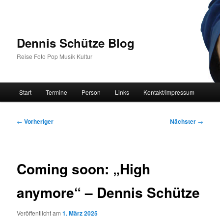
Zum
primären
Inhalt
springen
Dennis Schütze Blog
Reise Foto Pop Musik Kultur
Hauptmenü
Start
Termine
Person
Links
Kontakt/Impressum
Beitragsnavigation
←
Vorheriger
Nächster
→
Coming soon: „High
anymore“ – Dennis Schütze
Veröffentlicht am
1. März 2025