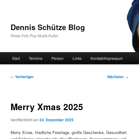
Zum
primären
Inhalt
springen
Dennis Schütze Blog
Reise Foto Pop Musik Kultur
Hauptmenü
Start
Termine
Person
Links
Kontakt/Impressum
Beitragsnavigation
←
Vorheriger
Nächster
→
Merry Xmas 2025
Veröffentlicht am
24. Dezember 2025
Merry Xmas, friedliche Feiertage, große Geschenke, Gesundheit
und Frohsinn wünsche ich allen Bloglesern, Kommentatoren und