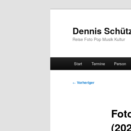
Zum
primären
Inhalt
Dennis Schüt
springen
Reise Foto Pop Musik Kultur
Hauptmenü
Start
Termine
Person
Beitragsnavigation
←
Vorheriger
Fot
(20