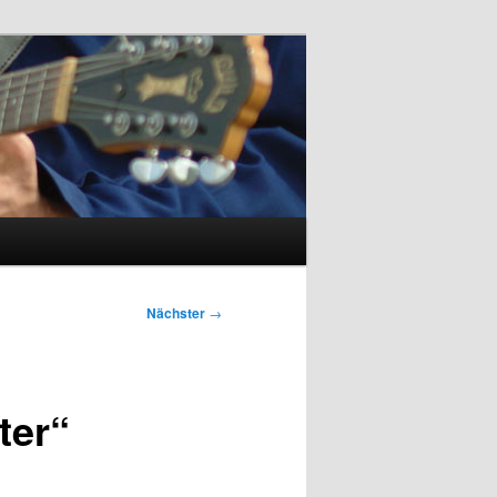
Nächster
→
ter“