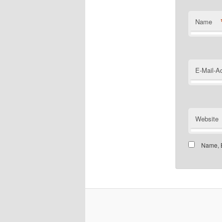
Name
E-Mail-A
Website
Name, E