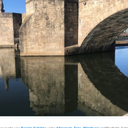
rag wurde von
Dennis Schütze
unter
Allgemein
,
Foto
,
Würzburg
veröffentlicht. Set