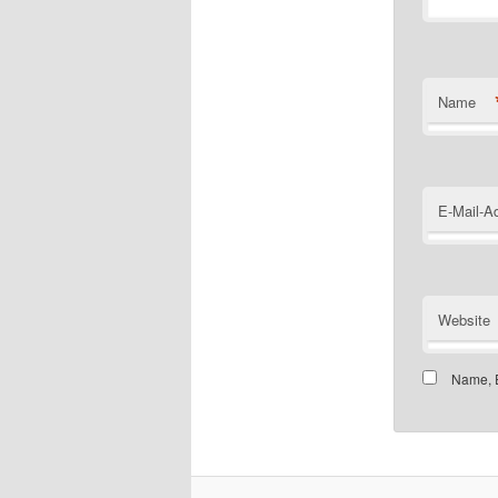
Name
E-Mail-A
Website
Name, E