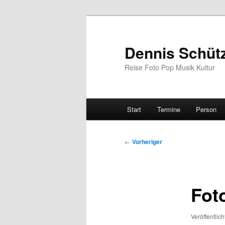
Zum
primären
Inhalt
Dennis Schüt
springen
Reise Foto Pop Musik Kultur
Hauptmenü
Start
Termine
Person
Beitragsnavigation
←
Vorheriger
Fot
Veröffentlic