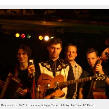
l Handsome, ca. 2007, l-r: Andreas Obieglo, Dennis Schütze, Jan Hees, TC Debus