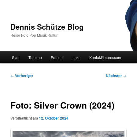
Zum
primären
Inhalt
springen
Dennis Schütze Blog
Reise Foto Pop Musik Kultur
Hauptmenü
Start
Termine
Person
Links
Kontakt/Impressum
Beitragsnavigation
←
Vorheriger
Nächster
→
Foto: Silver Crown (2024)
Veröffentlicht am
12. Oktober 2024