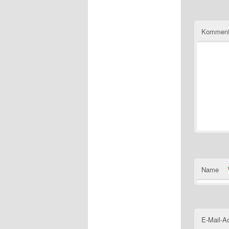
Komment
Name
E-Mail-A