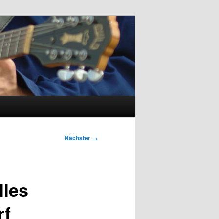
Nächster
→
lles
rf