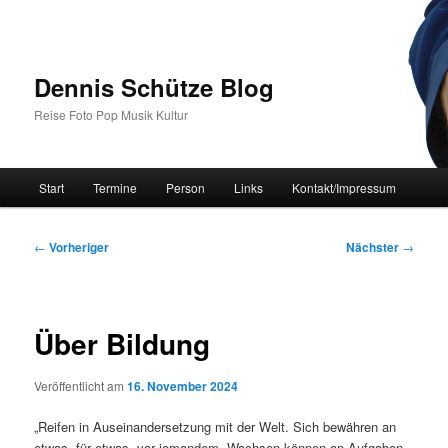
Zum
primären
Inhalt
springen
Dennis Schütze Blog
Reise Foto Pop Musik Kultur
Hauptmenü
Start
Termine
Person
Links
Kontakt/Impressum
Beitragsnavigation
←
Vorheriger
Nächster
→
Über Bildung
Veröffentlicht am
16. November 2024
„Reifen in Auseinandersetzung mit der Welt. Sich bewähren an
etwas, für etwas, vor jemandem. Wachsen können an Aufgaben