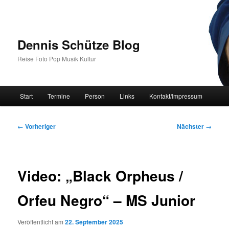
Zum
primären
Inhalt
springen
Dennis Schütze Blog
Reise Foto Pop Musik Kultur
Hauptmenü
Start
Termine
Person
Links
Kontakt/Impressum
Beitragsnavigation
←
Vorheriger
Nächster
→
Video: „Black Orpheus /
Orfeu Negro“ – MS Junior
Veröffentlicht am
22. September 2025