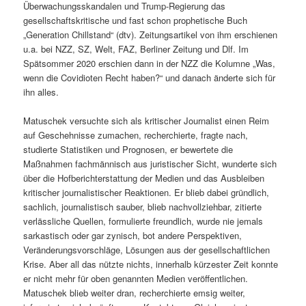
Überwachungsskandalen und Trump-Regierung das
gesellschaftskritische und fast schon prophetische Buch
„Generation Chillstand“ (dtv). Zeitungsartikel von ihm erschienen
u.a. bei NZZ, SZ, Welt, FAZ, Berliner Zeitung und Dlf. Im
Spätsommer 2020 erschien dann in der NZZ die Kolumne „Was,
wenn die Covidioten Recht haben?“ und danach änderte sich für
ihn alles.
Matuschek versuchte sich als kritischer Journalist einen Reim
auf Geschehnisse zumachen, recherchierte, fragte nach,
studierte Statistiken und Prognosen, er bewertete die
Maßnahmen fachmännisch aus juristischer Sicht, wunderte sich
über die Hofberichterstattung der Medien und das Ausbleiben
kritischer journalistischer Reaktionen. Er blieb dabei gründlich,
sachlich, journalistisch sauber, blieb nachvollziehbar, zitierte
verlässliche Quellen, formulierte freundlich, wurde nie jemals
sarkastisch oder gar zynisch, bot andere Perspektiven,
Veränderungsvorschläge, Lösungen aus der gesellschaftlichen
Krise. Aber all das nützte nichts, innerhalb kürzester Zeit konnte
er nicht mehr für oben genannten Medien veröffentlichen.
Matuschek blieb weiter dran, recherchierte emsig weiter,