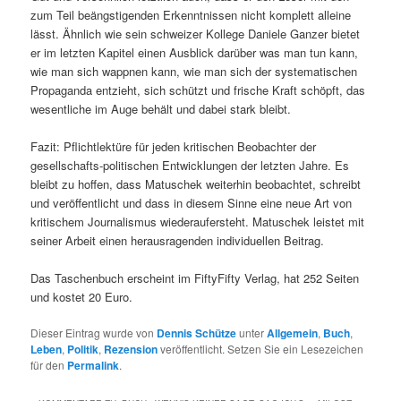
zum Teil beängstigenden Erkenntnissen nicht komplett alleine
lässt. Ähnlich wie sein schweizer Kollege Daniele Ganzer bietet
er im letzten Kapitel einen Ausblick darüber was man tun kann,
wie man sich wappnen kann, wie man sich der systematischen
Propaganda entzieht, sich schützt und frische Kraft schöpft, das
wesentliche im Auge behält und dabei stark bleibt.
Fazit: Pflichtlektüre für jeden kritischen Beobachter der
gesellschafts-politischen Entwicklungen der letzten Jahre. Es
bleibt zu hoffen, dass Matuschek weiterhin beobachtet, schreibt
und veröffentlicht und dass in diesem Sinne eine neue Art von
kritischem Journalismus wiederaufersteht. Matuschek leistet mit
seiner Arbeit einen herausragenden individuellen Beitrag.
Das Taschenbuch erscheint im FiftyFifty Verlag, hat 252 Seiten
und kostet 20 Euro.
Dieser Eintrag wurde von
Dennis Schütze
unter
Allgemein
,
Buch
,
Leben
,
Politik
,
Rezension
veröffentlicht. Setzen Sie ein Lesezeichen
für den
Permalink
.