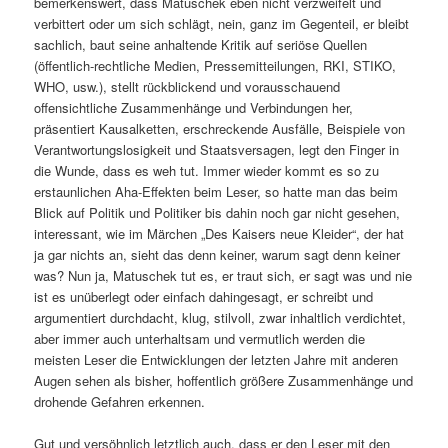
bemerkenswert, dass Matuschek eben nicht verzweifelt und
verbittert oder um sich schlägt, nein, ganz im Gegenteil, er bleibt
sachlich, baut seine anhaltende Kritik auf seriöse Quellen
(öffentlich-rechtliche Medien, Pressemitteilungen, RKI, STIKO,
WHO, usw.), stellt rückblickend und vorausschauend
offensichtliche Zusammenhänge und Verbindungen her,
präsentiert Kausalketten, erschreckende Ausfälle, Beispiele von
Verantwortungslosigkeit und Staatsversagen, legt den Finger in
die Wunde, dass es weh tut. Immer wieder kommt es so zu
erstaunlichen Aha-Effekten beim Leser, so hatte man das beim
Blick auf Politik und Politiker bis dahin noch gar nicht gesehen,
interessant, wie im Märchen „Des Kaisers neue Kleider“, der hat
ja gar nichts an, sieht das denn keiner, warum sagt denn keiner
was? Nun ja, Matuschek tut es, er traut sich, er sagt was und nie
ist es unüberlegt oder einfach dahingesagt, er schreibt und
argumentiert durchdacht, klug, stilvoll, zwar inhaltlich verdichtet,
aber immer auch unterhaltsam und vermutlich werden die
meisten Leser die Entwicklungen der letzten Jahre mit anderen
Augen sehen als bisher, hoffentlich größere Zusammenhänge und
drohende Gefahren erkennen.
Gut und versöhnlich letztlich auch, dass er den Leser mit den