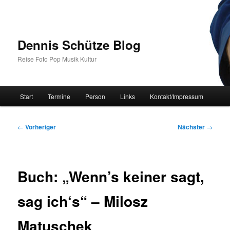
Zum
primären
Inhalt
springen
Dennis Schütze Blog
Reise Foto Pop Musik Kultur
Hauptmenü
Start
Termine
Person
Links
Kontakt/Impressum
Beitragsnavigation
←
Vorheriger
Nächster
→
Buch: „Wenn’s keiner sagt,
sag ich‘s“ – Milosz
Matuschek