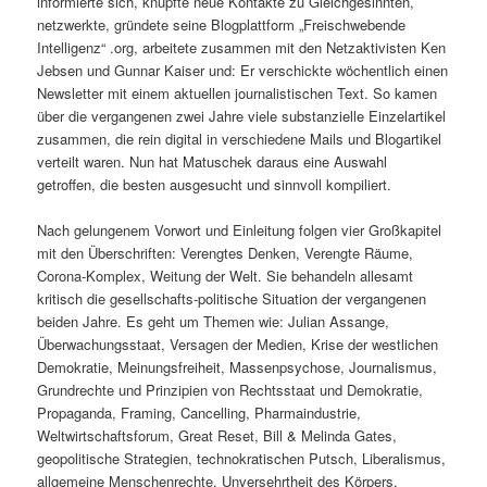
informierte sich, knüpfte neue Kontakte zu Gleichgesinnten,
netzwerkte, gründete seine Blogplattform „Freischwebende
Intelligenz“ .org, arbeitete zusammen mit den Netzaktivisten Ken
Jebsen und Gunnar Kaiser und: Er verschickte wöchentlich einen
Newsletter mit einem aktuellen journalistischen Text. So kamen
über die vergangenen zwei Jahre viele substanzielle Einzelartikel
zusammen, die rein digital in verschiedene Mails und Blogartikel
verteilt waren. Nun hat Matuschek daraus eine Auswahl
getroffen, die besten ausgesucht und sinnvoll kompiliert.
Nach gelungenem Vorwort und Einleitung folgen vier Großkapitel
mit den Überschriften: Verengtes Denken, Verengte Räume,
Corona-Komplex, Weitung der Welt. Sie behandeln allesamt
kritisch die gesellschafts-politische Situation der vergangenen
beiden Jahre. Es geht um Themen wie: Julian Assange,
Überwachungsstaat, Versagen der Medien, Krise der westlichen
Demokratie, Meinungsfreiheit, Massenpsychose, Journalismus,
Grundrechte und Prinzipien von Rechtsstaat und Demokratie,
Propaganda, Framing, Cancelling, Pharmaindustrie,
Weltwirtschaftsforum, Great Reset, Bill & Melinda Gates,
geopolitische Strategien, technokratischen Putsch, Liberalismus,
allgemeine Menschenrechte, Unversehrtheit des Körpers,