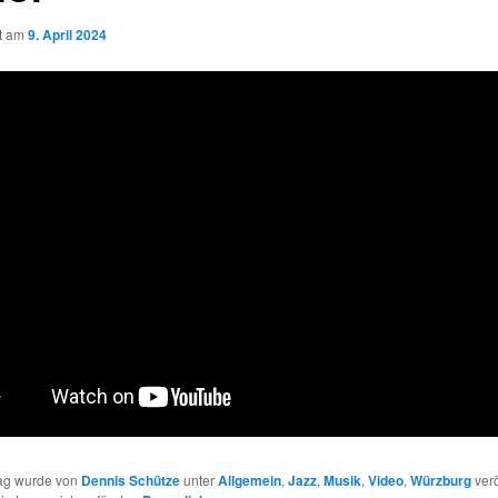
ht am
9. April 2024
rag wurde von
Dennis Schütze
unter
Allgemein
,
Jazz
,
Musik
,
Video
,
Würzburg
verö