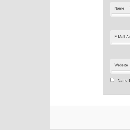
Name
E-Mail-A
Website
Name, E