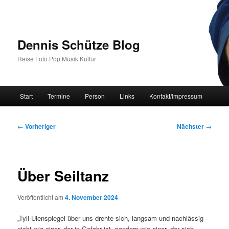
Zum
primären
Inhalt
springen
Dennis Schütze Blog
Reise Foto Pop Musik Kultur
Hauptmenü
Start
Termine
Person
Links
Kontakt/Impressum
Beitragsnavigation
←
Vorheriger
Nächster
→
Über Seiltanz
Veröffentlicht am
4. November 2024
„Tyll Ulenspiegel über uns drehte sich, langsam und nachlässig –
nicht wie einer, der in Gefahr ist, sondern wie einer, der sich