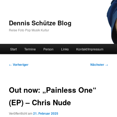
Zum
primären
Inhalt
springen
Dennis Schütze Blog
Reise Foto Pop Musik Kultur
Hauptmenü
Start
Termine
Person
Links
Kontakt/Impressum
Beitragsnavigation
←
Vorheriger
Nächster
→
Out now: „Painless One“
(EP) – Chris Nude
Veröffentlicht am
21. Februar 2025