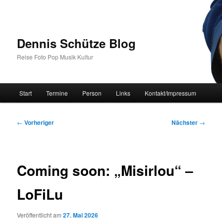
Zum
primären
Inhalt
springen
Dennis Schütze Blog
Reise Foto Pop Musik Kultur
Hauptmenü
Start
Termine
Person
Links
Kontakt/Impressum
Beitragsnavigation
←
Vorheriger
Nächster
→
Coming soon: „Misirlou“ –
LoFiLu
Veröffentlicht am
27. Mai 2026