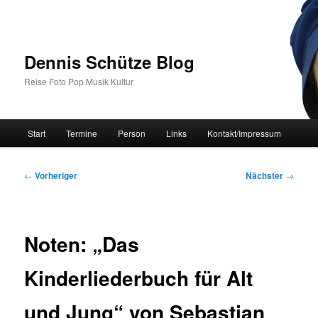
Zum
primären
Inhalt
springen
Dennis Schütze Blog
Reise Foto Pop Musik Kultur
Hauptmenü
Start
Termine
Person
Links
Kontakt/Impressum
Beitragsnavigation
←
Vorheriger
Nächster
→
Noten: „Das
Kinderliederbuch für Alt
und Jung“ von Sebastian