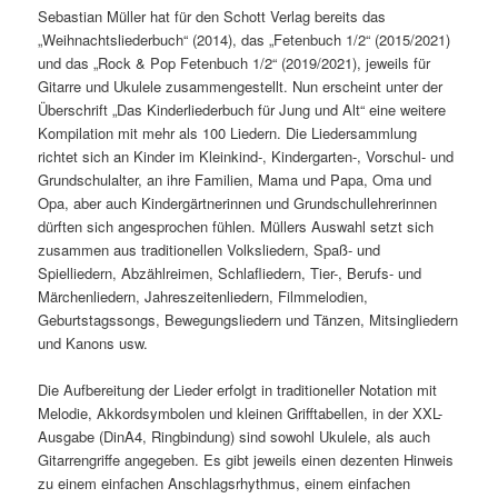
Sebastian Müller hat für den Schott Verlag bereits das
„Weihnachtsliederbuch“ (2014), das „Fetenbuch 1/2“ (2015/2021)
und das „Rock & Pop Fetenbuch 1/2“ (2019/2021), jeweils für
Gitarre und Ukulele zusammengestellt. Nun erscheint unter der
Überschrift „Das Kinderliederbuch für Jung und Alt“ eine weitere
Kompilation mit mehr als 100 Liedern. Die Liedersammlung
richtet sich an Kinder im Kleinkind-, Kindergarten-, Vorschul- und
Grundschulalter, an ihre Familien, Mama und Papa, Oma und
Opa, aber auch Kindergärtnerinnen und Grundschullehrerinnen
dürften sich angesprochen fühlen. Müllers Auswahl setzt sich
zusammen aus traditionellen Volksliedern, Spaß- und
Spielliedern, Abzählreimen, Schlafliedern, Tier-, Berufs- und
Märchenliedern, Jahreszeitenliedern, Filmmelodien,
Geburtstagssongs, Bewegungsliedern und Tänzen, Mitsingliedern
und Kanons usw.
Die Aufbereitung der Lieder erfolgt in traditioneller Notation mit
Melodie, Akkordsymbolen und kleinen Grifftabellen, in der XXL-
Ausgabe (DinA4, Ringbindung) sind sowohl Ukulele, als auch
Gitarrengriffe angegeben. Es gibt jeweils einen dezenten Hinweis
zu einem einfachen Anschlagsrhythmus, einem einfachen