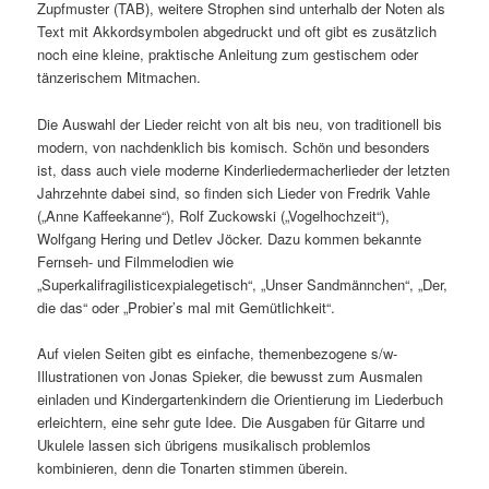
Zupfmuster (TAB), weitere Strophen sind unterhalb der Noten als
Text mit Akkordsymbolen abgedruckt und oft gibt es zusätzlich
noch eine kleine, praktische Anleitung zum gestischem oder
tänzerischem Mitmachen.
Die Auswahl der Lieder reicht von alt bis neu, von traditionell bis
modern, von nachdenklich bis komisch. Schön und besonders
ist, dass auch viele moderne Kinderliedermacherlieder der letzten
Jahrzehnte dabei sind, so finden sich Lieder von Fredrik Vahle
(„Anne Kaffeekanne“), Rolf Zuckowski („Vogelhochzeit“),
Wolfgang Hering und Detlev Jöcker. Dazu kommen bekannte
Fernseh- und Filmmelodien wie
„Superkalifragilisticexpialegetisch“, „Unser Sandmännchen“, „Der,
die das“ oder „Probier’s mal mit Gemütlichkeit“.
Auf vielen Seiten gibt es einfache, themenbezogene s/w-
Illustrationen von Jonas Spieker, die bewusst zum Ausmalen
einladen und Kindergartenkindern die Orientierung im Liederbuch
erleichtern, eine sehr gute Idee. Die Ausgaben für Gitarre und
Ukulele lassen sich übrigens musikalisch problemlos
kombinieren, denn die Tonarten stimmen überein.