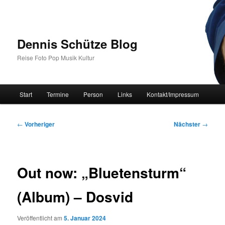
Zum
primären
Inhalt
springen
Dennis Schütze Blog
Reise Foto Pop Musik Kultur
Hauptmenü
Start
Termine
Person
Links
Kontakt/Impressum
Beitragsnavigation
←
Vorheriger
Nächster
→
Out now: „Bluetensturm“
(Album) – Dosvid
Veröffentlicht am
5. Januar 2024