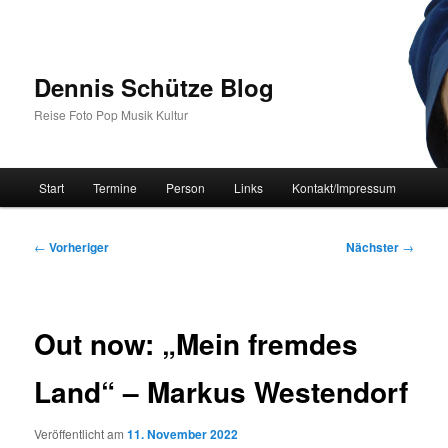
Zum
primären
Inhalt
springen
Dennis Schütze Blog
Reise Foto Pop Musik Kultur
Hauptmenü
Start
Termine
Person
Links
Kontakt/Impressum
Beitragsnavigation
←
Vorheriger
Nächster
→
Out now: „Mein fremdes
Land“ – Markus Westendorf
Veröffentlicht am
11. November 2022