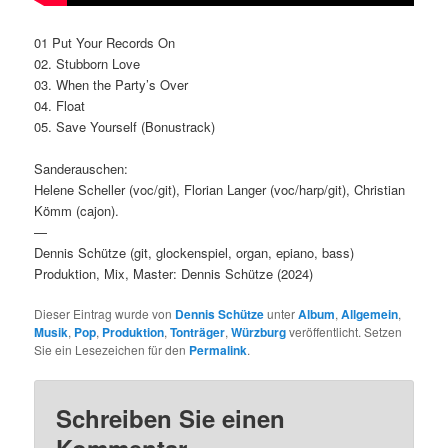
01 Put Your Records On
02. Stubborn Love
03. When the Party’s Over
04. Float
05. Save Yourself (Bonustrack)
Sanderauschen:
Helene Scheller (voc/git), Florian Langer (voc/harp/git), Christian
Kömm (cajon).
—
Dennis Schütze (git, glockenspiel, organ, epiano, bass)
Produktion, Mix, Master: Dennis Schütze (2024)
Dieser Eintrag wurde von
Dennis Schütze
unter
Album
,
Allgemein
,
Musik
,
Pop
,
Produktion
,
Tonträger
,
Würzburg
veröffentlicht. Setzen
Sie ein Lesezeichen für den
Permalink
.
Schreiben Sie einen
Kommentar