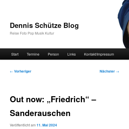
Zum
primären
Inhalt
springen
Dennis Schütze Blog
Reise Foto Pop Musik Kultur
Hauptmenü
Start
Termine
Person
Links
Kontakt/Impressum
Beitragsnavigation
←
Vorheriger
Nächster
→
Out now: „Friedrich“ –
Sanderauschen
Veröffentlicht am
11. Mai 2024