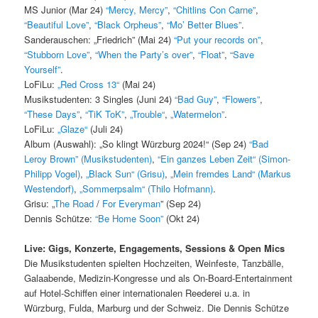
MS Junior (Mar 24)
“Mercy, Mercy”
,
“Chitlins Con Carne”
,
“Beautiful Love”
,
“Black Orpheus”
,
“Mo’ Better Blues”
.
Sanderauschen: „Friedrich” (Mai 24)
“Put your records on”
,
“Stubborn Love”
,
“When the Party’s over”
,
“Float”
,
“Save
Yourself”
.
LoFiLu:
„Red Cross 13“
(Mai 24)
Musikstudenten: 3 Singles (Juni 24)
“Bad Guy”
,
“Flowers”
,
“These Days”
,
“TiK ToK”
,
„Trouble“
,
„Watermelon”
.
LoFiLu:
„Glaze“
(Juli 24)
Album (Auswahl): „So klingt Würzburg 2024!“ (Sep 24)
“Bad
Leroy Brown” (Musikstudenten)
,
“Ein ganzes Leben Zeit“ (Simon-
Philipp Vogel)
,
„Black Sun“ (Grisu)
,
„Mein fremdes Land“ (Markus
Westendorf)
,
„Sommerpsalm“ (Thilo Hofmann)
.
Grisu: „
The Road
/
For Everyman
” (Sep 24)
Dennis Schütze:
“Be Home Soon”
(Okt 24)
Live: Gigs, Konzerte, Engagements, Sessions & Open Mics
Die Musikstudenten spielten Hochzeiten, Weinfeste, Tanzbälle,
Galaabende, Medizin-Kongresse und als On-Board-Entertainment
auf Hotel-Schiffen einer internationalen Reederei u.a. in
Würzburg, Fulda, Marburg und der Schweiz. Die Dennis Schütze