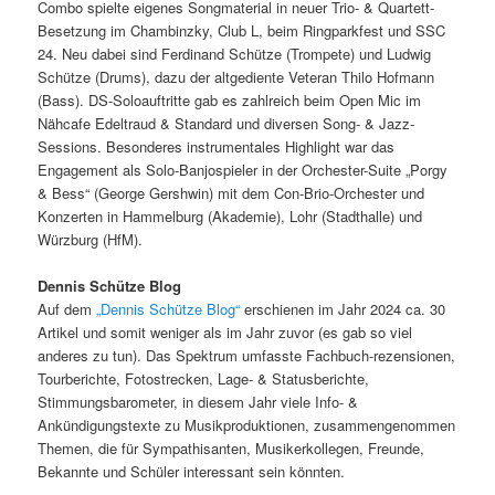
Combo spielte eigenes Songmaterial in neuer Trio- & Quartett-
Besetzung im Chambinzky, Club L, beim Ringparkfest und SSC
24. Neu dabei sind Ferdinand Schütze (Trompete) und Ludwig
Schütze (Drums), dazu der altgediente Veteran Thilo Hofmann
(Bass). DS-Soloauftritte gab es zahlreich beim Open Mic im
Nähcafe Edeltraud & Standard und diversen Song- & Jazz-
Sessions. Besonderes instrumentales Highlight war das
Engagement als Solo-Banjospieler in der Orchester-Suite „Porgy
& Bess“ (George Gershwin) mit dem Con-Brio-Orchester und
Konzerten in Hammelburg (Akademie), Lohr (Stadthalle) und
Würzburg (HfM).
Dennis Schütze Blog
Auf dem
„Dennis Schütze Blog“
erschienen im Jahr 2024 ca. 30
Artikel und somit weniger als im Jahr zuvor (es gab so viel
anderes zu tun). Das Spektrum umfasste Fachbuch-rezensionen,
Tourberichte, Fotostrecken, Lage- & Statusberichte,
Stimmungsbarometer, in diesem Jahr viele Info- &
Ankündigungstexte zu Musikproduktionen, zusammengenommen
Themen, die für Sympathisanten, Musikerkollegen, Freunde,
Bekannte und Schüler interessant sein könnten.