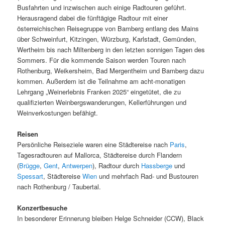
Busfahrten und inzwischen auch einige Radtouren geführt.
Herausragend dabei die fünftägige Radtour mit einer
österreichischen Reisegruppe von Bamberg entlang des Mains
über Schweinfurt, Kitzingen, Würzburg, Karlstadt, Gemünden,
Wertheim bis nach Miltenberg in den letzten sonnigen Tagen des
Sommers. Für die kommende Saison werden Touren nach
Rothenburg, Weikersheim, Bad Mergentheim und Bamberg dazu
kommen. Außerdem ist die Teilnahme am acht-monatigen
Lehrgang „Weinerlebnis Franken 2025“ eingetütet, die zu
qualifizierten Weinbergswanderungen, Kellerführungen und
Weinverkostungen befähigt.
Reisen
Persönliche Reiseziele waren eine Städtereise nach
Paris
,
Tagesradtouren auf Mallorca, Städtereise durch Flandern
(
Brügge
,
Gent
,
Antwerpen
), Radtour durch
Hassberge
und
Spessart
, Städtereise
Wien
und mehrfach Rad- und Bustouren
nach Rothenburg / Taubertal.
Konzertbesuche
In besonderer Erinnerung bleiben Helge Schneider (CCW), Black