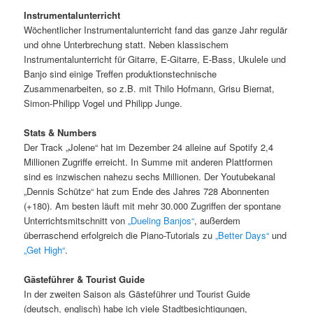
Instrumentalunterricht
Wöchentlicher Instrumentalunterricht fand das ganze Jahr regulär
und ohne Unterbrechung statt. Neben klassischem
Instrumentalunterricht für Gitarre, E-Gitarre, E-Bass, Ukulele und
Banjo sind einige Treffen produktionstechnische
Zusammenarbeiten, so z.B. mit Thilo Hofmann, Grisu Biernat,
Simon-Philipp Vogel und Philipp Junge.
Stats & Numbers
Der Track „Jolene“ hat im Dezember 24 alleine auf Spotify 2,4
Millionen Zugriffe erreicht. In Summe mit anderen Plattformen
sind es inzwischen nahezu sechs Millionen. Der Youtubekanal
„Dennis Schütze“ hat zum Ende des Jahres 728 Abonnenten
(+180). Am besten läuft mit mehr 30.000 Zugriffen der spontane
Unterrichtsmitschnitt von
„Dueling Banjos“
, außerdem
überraschend erfolgreich die Piano-Tutorials zu
„Better Days“
und
„Get High“
.
Gästeführer & Tourist Guide
In der zweiten Saison als Gästeführer und Tourist Guide
(deutsch, englisch) habe ich viele Stadtbesichtigungen,