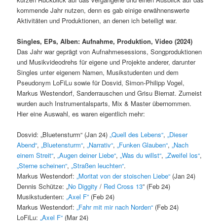
kommende Jahr nutzen, denn es gab einige erwähnenswerte
Aktivitäten und Produktionen, an denen ich beteiligt war.
Singles, EPs, Alben: Aufnahme, Produktion, Video (2024)
Das Jahr war geprägt von Aufnahmesessions, Songproduktionen
und Musikvideodrehs für eigene und Projekte anderer, darunter
Singles unter eigenem Namen, Musikstudenten und dem
Pseudonym LoFiLu sowie für Dosvid, Simon-Philipp Vogel,
Markus Westendorf, Sanderrauschen und Grisu Biernat. Zumeist
wurden auch Instrumentalsparts, Mix & Master übernommen.
Hier eine Auswahl, es waren eigentlich mehr:
Dosvid: „Bluetensturm“ (Jan 24)
„Quell des Lebens“
,
„Dieser
Abend“
,
„Bluetensturm“
,
„Narrativ“
,
„Funken Glauben“
,
„Nach
einem Streit“
,
„Augen deiner Liebe“
,
„Was du willst“
,
„Zweifel los“
,
„Sterne scheinen“
,
„Straßen leuchten“
.
Markus Westendorf:
„Moritat von der stoischen Liebe“
(Jan 24)
Dennis Schütze: „
No Diggity
/
Red Cross 13
” (Feb 24)
Musikstudenten:
„Axel F”
(Feb 24)
Markus Westendorf:
„Fahr mit mir nach Norden“
(Feb 24)
LoFiLu:
„Axel F“
(Mar 24)