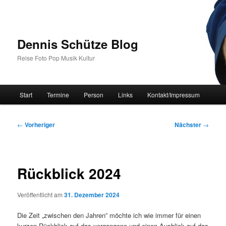
Zum
primären
Inhalt
springen
Dennis Schütze Blog
Reise Foto Pop Musik Kultur
Hauptmenü
Start
Termine
Person
Links
Kontakt/Impressum
Beitragsnavigation
←
Vorheriger
Nächster
→
Rückblick 2024
Veröffentlicht am
31. Dezember 2024
Die Zeit „zwischen den Jahren” möchte ich wie immer für einen
kurzen Rückblick auf das vergangene und einen Ausblick auf das