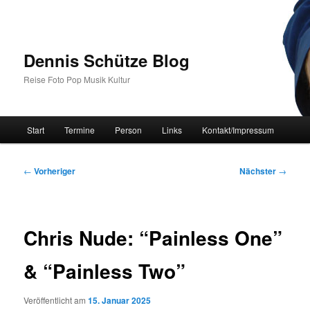
Zum
primären
Inhalt
springen
Dennis Schütze Blog
Reise Foto Pop Musik Kultur
Hauptmenü
Start
Termine
Person
Links
Kontakt/Impressum
Beitragsnavigation
←
Vorheriger
Nächster
→
Chris Nude: “Painless One”
& “Painless Two”
Veröffentlicht am
15. Januar 2025