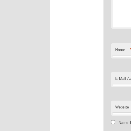
Name
E-Mail-A
Website
Name, E