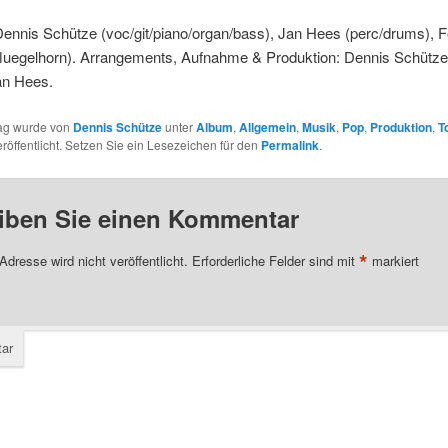
ennis Schütze (voc/git/piano/organ/bass), Jan Hees (perc/drums), 
fluegelhorn). Arrangements, Aufnahme & Produktion: Dennis Schütze
an Hees.
rag wurde von
Dennis Schütze
unter
Album
,
Allgemein
,
Musik
,
Pop
,
Produktion
,
T
röffentlicht. Setzen Sie ein Lesezeichen für den
Permalink
.
iben Sie einen Kommentar
*
Adresse wird nicht veröffentlicht.
Erforderliche Felder sind mit
markiert
ar