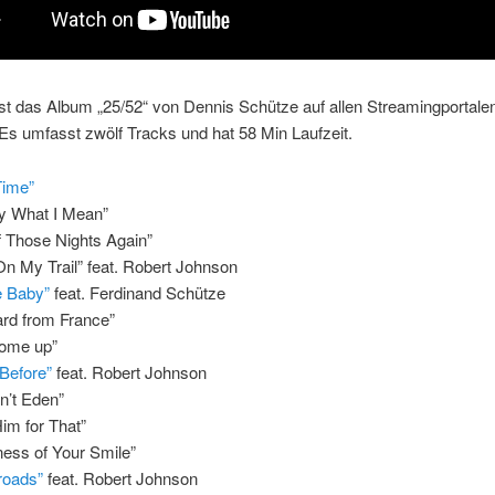
ist das Album „25/52“ von Dennis Schütze auf allen Streamingportale
. Es umfasst zwölf Tracks und hat 58 Min Laufzeit.
Time”
ly What I Mean”
f Those Nights Again”
On My Trail” feat. Robert Johnson
e Baby”
feat. Ferdinand Schütze
ard from France”
ome up”
Before”
feat. Robert Johnson
in’t Eden”
im for That”
ess of Your Smile”
roads”
feat. Robert Johnson