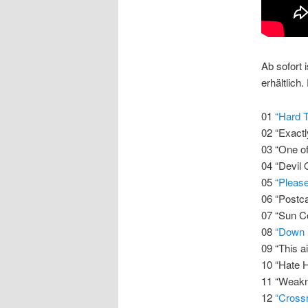
Ab sofort 
erhältlich
01
“Hard 
02 “Exact
03 “One o
04 “Devil 
05
“Pleas
06 “Postc
07 “Sun C
08
“Down 
09 “This a
10 “Hate H
11 “Weakn
12
“Cross