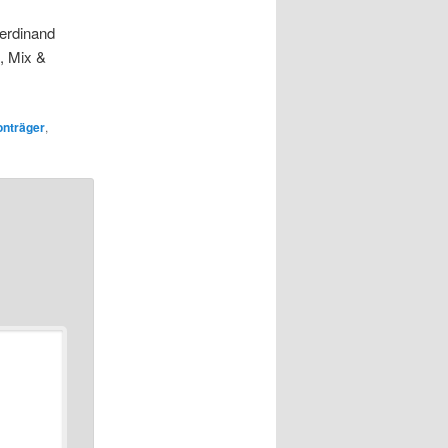
Ferdinand
, Mix &
onträger
,