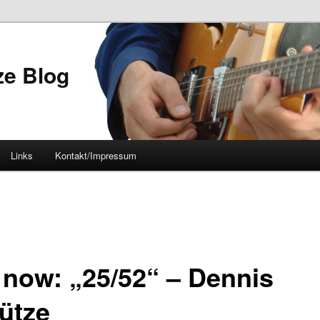
ze Blog
Links
Kontakt/Impressum
 now: „25/52“ – Dennis
ütze