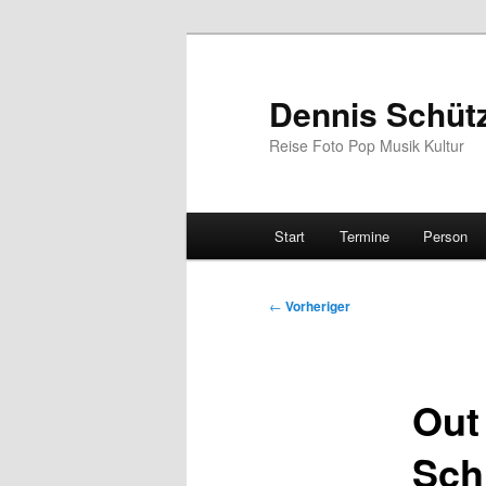
Zum
primären
Inhalt
Dennis Schüt
springen
Reise Foto Pop Musik Kultur
Hauptmenü
Start
Termine
Person
Beitragsnavigation
←
Vorheriger
Out
Sch