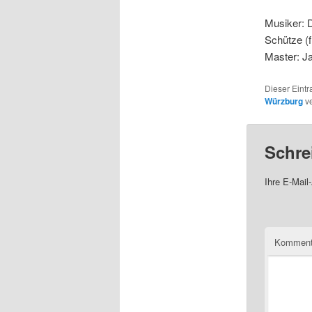
Musiker: D
Schütze (
Master: J
Dieser Eint
Würzburg
ve
Schre
Ihre E-Mail-
Komment