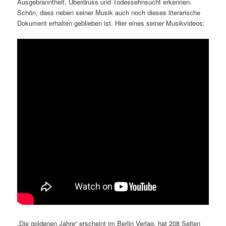
Ausgebranntheit, Überdruss und Todessehnsucht erkennen.
Schön, dass neben seiner Musik auch noch dieses literarische
Dokument erhalten geblieben ist. Hier eines seiner Musikvideos:
„Die goldenen Jahre“ erscheint im Berlin Verlag, hat 208 Seiten