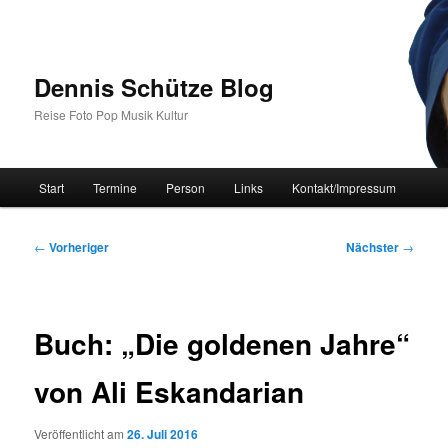
Zum
primären
Inhalt
springen
Dennis Schütze Blog
Reise Foto Pop Musik Kultur
Hauptmenü
Start
Termine
Person
Links
Kontakt/Impressum
Beitragsnavigation
←
Vorheriger
Nächster
→
Buch: „Die goldenen Jahre“
von Ali Eskandarian
Veröffentlicht am
26. Juli 2016