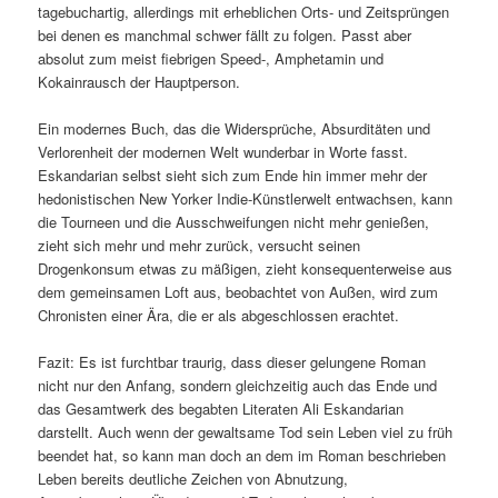
tagebuchartig, allerdings mit erheblichen Orts- und Zeitsprüngen
bei denen es manchmal schwer fällt zu folgen. Passt aber
absolut zum meist fiebrigen Speed-, Amphetamin und
Kokainrausch der Hauptperson.
Ein modernes Buch, das die Widersprüche, Absurditäten und
Verlorenheit der modernen Welt wunderbar in Worte fasst.
Eskandarian selbst sieht sich zum Ende hin immer mehr der
hedonistischen New Yorker Indie-Künstlerwelt entwachsen, kann
die Tourneen und die Ausschweifungen nicht mehr genießen,
zieht sich mehr und mehr zurück, versucht seinen
Drogenkonsum etwas zu mäßigen, zieht konsequenterweise aus
dem gemeinsamen Loft aus, beobachtet von Außen, wird zum
Chronisten einer Ära, die er als abgeschlossen erachtet.
Fazit: Es ist furchtbar traurig, dass dieser gelungene Roman
nicht nur den Anfang, sondern gleichzeitig auch das Ende und
das Gesamtwerk des begabten Literaten Ali Eskandarian
darstellt. Auch wenn der gewaltsame Tod sein Leben viel zu früh
beendet hat, so kann man doch an dem im Roman beschrieben
Leben bereits deutliche Zeichen von Abnutzung,