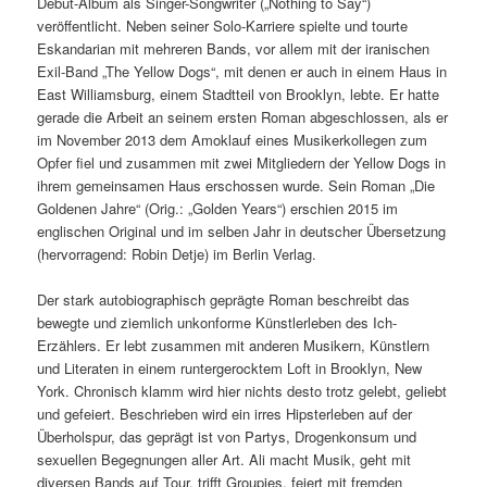
Debut-Album als Singer-Songwriter („Nothing to Say“)
veröffentlicht. Neben seiner Solo-Karriere spielte und tourte
Eskandarian mit mehreren Bands, vor allem mit der iranischen
Exil-Band „The Yellow Dogs“, mit denen er auch in einem Haus in
East Williamsburg, einem Stadtteil von Brooklyn, lebte. Er hatte
gerade die Arbeit an seinem ersten Roman abgeschlossen, als er
im November 2013 dem Amoklauf eines Musikerkollegen zum
Opfer fiel und zusammen mit zwei Mitgliedern der Yellow Dogs in
ihrem gemeinsamen Haus erschossen wurde. Sein Roman „Die
Goldenen Jahre“ (Orig.: „Golden Years“) erschien 2015 im
englischen Original und im selben Jahr in deutscher Übersetzung
(hervorragend: Robin Detje) im Berlin Verlag.
Der stark autobiographisch geprägte Roman beschreibt das
bewegte und ziemlich unkonforme Künstlerleben des Ich-
Erzählers. Er lebt zusammen mit anderen Musikern, Künstlern
und Literaten in einem runtergerocktem Loft in Brooklyn, New
York. Chronisch klamm wird hier nichts desto trotz gelebt, geliebt
und gefeiert. Beschrieben wird ein irres Hipsterleben auf der
Überholspur, das geprägt ist von Partys, Drogenkonsum und
sexuellen Begegnungen aller Art. Ali macht Musik, geht mit
diversen Bands auf Tour, trifft Groupies, feiert mit fremden