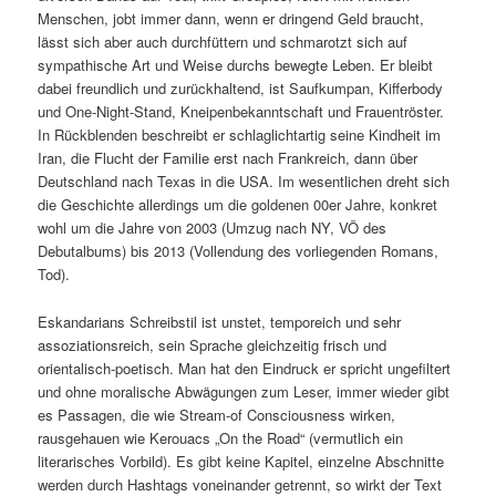
Menschen, jobt immer dann, wenn er dringend Geld braucht,
lässt sich aber auch durchfüttern und schmarotzt sich auf
sympathische Art und Weise durchs bewegte Leben. Er bleibt
dabei freundlich und zurückhaltend, ist Saufkumpan, Kifferbody
und One-Night-Stand, Kneipenbekanntschaft und Frauentröster.
In Rückblenden beschreibt er schlaglichtartig seine Kindheit im
Iran, die Flucht der Familie erst nach Frankreich, dann über
Deutschland nach Texas in die USA. Im wesentlichen dreht sich
die Geschichte allerdings um die goldenen 00er Jahre, konkret
wohl um die Jahre von 2003 (Umzug nach NY, VÖ des
Debutalbums) bis 2013 (Vollendung des vorliegenden Romans,
Tod).
Eskandarians Schreibstil ist unstet, temporeich und sehr
assoziationsreich, sein Sprache gleichzeitig frisch und
orientalisch-poetisch. Man hat den Eindruck er spricht ungefiltert
und ohne moralische Abwägungen zum Leser, immer wieder gibt
es Passagen, die wie Stream-of Consciousness wirken,
rausgehauen wie Kerouacs „On the Road“ (vermutlich ein
literarisches Vorbild). Es gibt keine Kapitel, einzelne Abschnitte
werden durch Hashtags voneinander getrennt, so wirkt der Text