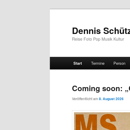
Zum
Zum
primären
sekundären
Inhalt
Inhalt
Dennis Schüt
springen
springen
Reise Foto Pop Musik Kultur
Hauptmenü
Start
Termine
Person
Coming soon: „C
Veröffentlicht am
8. August 2026