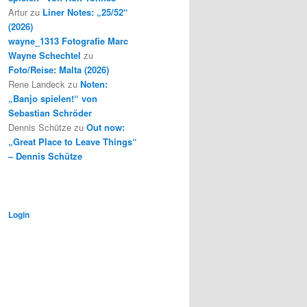
Artur
zu
Liner Notes: „25/52“
(2026)
wayne_1313 Fotografie Marc
Wayne Schechtel
zu
Foto/Reise: Malta (2026)
Rene Landeck
zu
Noten:
„Banjo spielen!“ von
Sebastian Schröder
Dennis Schütze
zu
Out now:
„Great Place to Leave Things“
– Dennis Schütze
Login