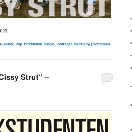
026.
re
,
Musik
,
Pop
,
Produktion
,
Single
,
Tonträger
,
Würzburg
|
Schreiben
issy Strut“ –