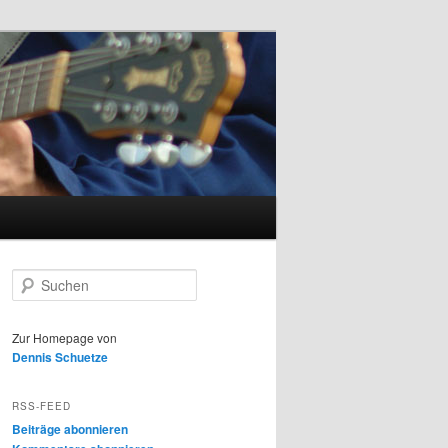
S
u
c
h
Zur Homepage von
e
Dennis Schuetze
n
RSS-FEED
Beiträge abonnieren